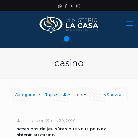
0
$0
casino
Categories
Tags
Authors
Show all
marcelo
on
julio 20, 2026
occasions de jeu sûres que vous pouvez
obtenir au casino