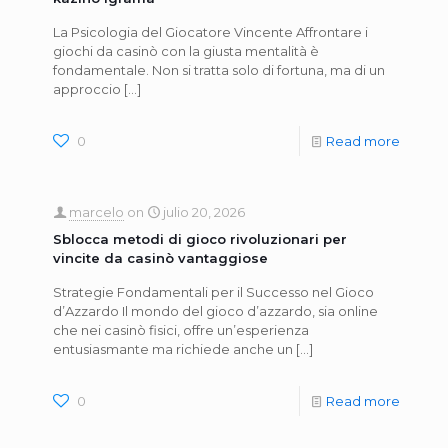
La Psicologia del Giocatore Vincente Affrontare i
giochi da casinò con la giusta mentalità è
fondamentale. Non si tratta solo di fortuna, ma di un
approccio
[…]
0
Read more
marcelo
on
julio 20, 2026
Sblocca metodi di gioco rivoluzionari per
vincite da casinò vantaggiose
Strategie Fondamentali per il Successo nel Gioco
d’Azzardo Il mondo del gioco d’azzardo, sia online
che nei casinò fisici, offre un’esperienza
entusiasmante ma richiede anche un
[…]
0
Read more