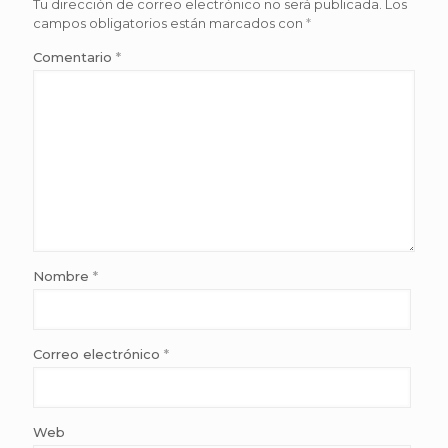
Tu dirección de correo electrónico no será publicada.
Los
campos obligatorios están marcados con
*
Comentario
*
Nombre
*
Correo electrónico
*
Web