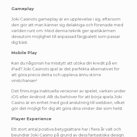
Gameplay
Joki Casinots gameplay är en upplevelse i sig, eftersom
den gör att man känner sig delaktiga och förenade med
världen runt om. Med denna teknik ger spelskärmen
dessutom möjlighet till anpassad färgpalett som passar
dig bäst.
Mobile Play
Kan du någonsin ha misstytt att utöka din kredit på en
iPad? Joki Casinots spel är det perfekta alternativet för
att göra precis detta och uppleva ännu större
vinstchanser!
Det finns inga inaktuella versioner av spelet, varken under
iOS eller Android. Allt du behöver för att börja spela Joki
Casino är en enhet med god anslutning till webben, vilket
gör det möjligt för dig att göra dina vinster där som helst.
Player Experience
Ett stort antal positiva betygsättare har i flera år valt och
beundrar Joki Casino på grund av dess fantastiska design.