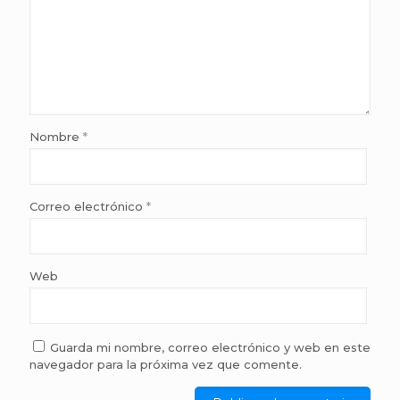
Nombre
*
Correo electrónico
*
Web
Guarda mi nombre, correo electrónico y web en este
navegador para la próxima vez que comente.