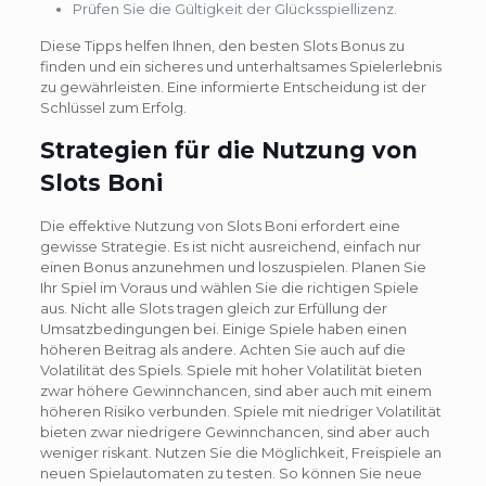
Prüfen Sie die Gültigkeit der Glücksspiellizenz.
Diese Tipps helfen Ihnen, den besten Slots Bonus zu
finden und ein sicheres und unterhaltsames Spielerlebnis
zu gewährleisten. Eine informierte Entscheidung ist der
Schlüssel zum Erfolg.
Strategien für die Nutzung von
Slots Boni
Die effektive Nutzung von Slots Boni erfordert eine
gewisse Strategie. Es ist nicht ausreichend, einfach nur
einen Bonus anzunehmen und loszuspielen. Planen Sie
Ihr Spiel im Voraus und wählen Sie die richtigen Spiele
aus. Nicht alle Slots tragen gleich zur Erfüllung der
Umsatzbedingungen bei. Einige Spiele haben einen
höheren Beitrag als andere. Achten Sie auch auf die
Volatilität des Spiels. Spiele mit hoher Volatilität bieten
zwar höhere Gewinnchancen, sind aber auch mit einem
höheren Risiko verbunden. Spiele mit niedriger Volatilität
bieten zwar niedrigere Gewinnchancen, sind aber auch
weniger riskant. Nutzen Sie die Möglichkeit, Freispiele an
neuen Spielautomaten zu testen. So können Sie neue