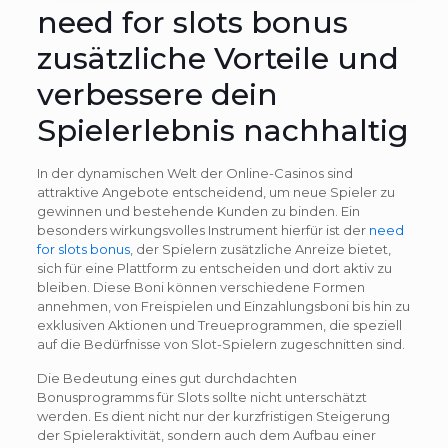
need for slots bonus
zusätzliche Vorteile und
verbessere dein
Spielerlebnis nachhaltig
In der dynamischen Welt der Online-Casinos sind
attraktive Angebote entscheidend, um neue Spieler zu
gewinnen und bestehende Kunden zu binden. Ein
besonders wirkungsvolles Instrument hierfür ist der
need
for slots bonus
, der Spielern zusätzliche Anreize bietet,
sich für eine Plattform zu entscheiden und dort aktiv zu
bleiben. Diese Boni können verschiedene Formen
annehmen, von Freispielen und Einzahlungsboni bis hin zu
exklusiven Aktionen und Treueprogrammen, die speziell
auf die Bedürfnisse von Slot-Spielern zugeschnitten sind.
Die Bedeutung eines gut durchdachten
Bonusprogramms für Slots sollte nicht unterschätzt
werden. Es dient nicht nur der kurzfristigen Steigerung
der Spieleraktivität, sondern auch dem Aufbau einer