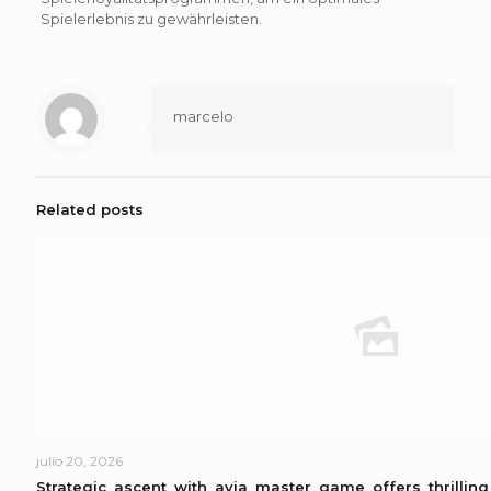
Spielerlebnis zu gewährleisten.
marcelo
Related posts
julio 20, 2026
Strategic_ascent_with_avia_master_game_offers_thrilling