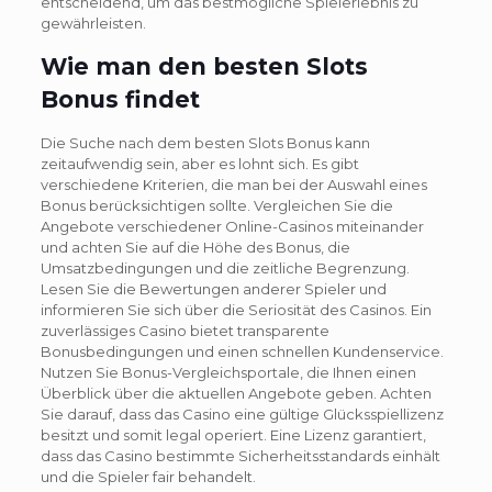
entscheidend, um das bestmögliche Spielerlebnis zu
gewährleisten.
Wie man den besten Slots
Bonus findet
Die Suche nach dem besten Slots Bonus kann
zeitaufwendig sein, aber es lohnt sich. Es gibt
verschiedene Kriterien, die man bei der Auswahl eines
Bonus berücksichtigen sollte. Vergleichen Sie die
Angebote verschiedener Online-Casinos miteinander
und achten Sie auf die Höhe des Bonus, die
Umsatzbedingungen und die zeitliche Begrenzung.
Lesen Sie die Bewertungen anderer Spieler und
informieren Sie sich über die Seriosität des Casinos. Ein
zuverlässiges Casino bietet transparente
Bonusbedingungen und einen schnellen Kundenservice.
Nutzen Sie Bonus-Vergleichsportale, die Ihnen einen
Überblick über die aktuellen Angebote geben. Achten
Sie darauf, dass das Casino eine gültige Glücksspiellizenz
besitzt und somit legal operiert. Eine Lizenz garantiert,
dass das Casino bestimmte Sicherheitsstandards einhält
und die Spieler fair behandelt.