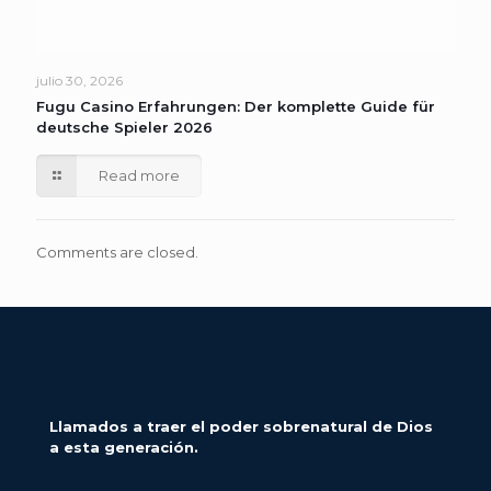
julio 30, 2026
Fugu Casino Erfahrungen: Der komplette Guide für
deutsche Spieler 2026
Read more
Comments are closed.
Llamados a traer el poder sobrenatural de Dios
a esta generación.