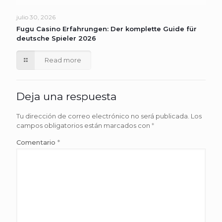
julio 30, 2026
Fugu Casino Erfahrungen: Der komplette Guide für
deutsche Spieler 2026
Read more
Deja una respuesta
Tu dirección de correo electrónico no será publicada.
Los
campos obligatorios están marcados con
*
Comentario
*