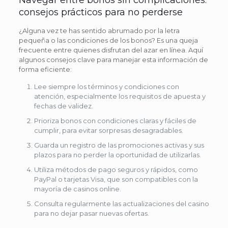
Navegar entre bonos sin complicaciones:
consejos prácticos para no perderse
¿Alguna vez te has sentido abrumado por la letra
pequeña o las condiciones de los bonos? Es una queja
frecuente entre quienes disfrutan del azar en línea. Aquí
algunos consejos clave para manejar esta información de
forma eficiente:
Lee siempre los términos y condiciones con
atención, especialmente los requisitos de apuesta y
fechas de validez.
Prioriza bonos con condiciones claras y fáciles de
cumplir, para evitar sorpresas desagradables.
Guarda un registro de las promociones activas y sus
plazos para no perder la oportunidad de utilizarlas.
Utiliza métodos de pago seguros y rápidos, como
PayPal o tarjetas Visa, que son compatibles con la
mayoría de casinos online.
Consulta regularmente las actualizaciones del casino
para no dejar pasar nuevas ofertas.