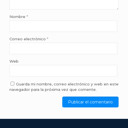
Nombre
*
Correo electrónico
*
Web
Guarda mi nombre, correo electrónico y web en este
navegador para la próxima vez que comente.