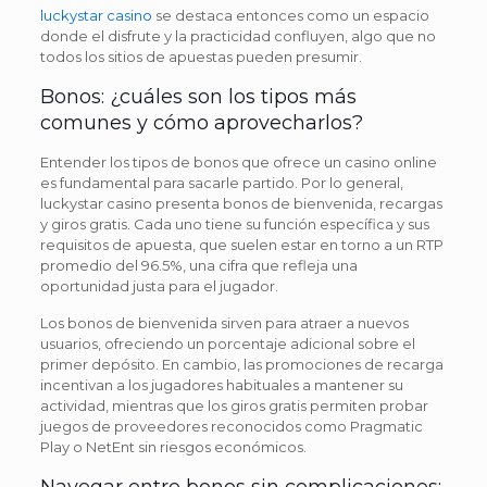
luckystar casino
se destaca entonces como un espacio
donde el disfrute y la practicidad confluyen, algo que no
todos los sitios de apuestas pueden presumir.
Bonos: ¿cuáles son los tipos más
comunes y cómo aprovecharlos?
Entender los tipos de bonos que ofrece un casino online
es fundamental para sacarle partido. Por lo general,
luckystar casino presenta bonos de bienvenida, recargas
y giros gratis. Cada uno tiene su función específica y sus
requisitos de apuesta, que suelen estar en torno a un RTP
promedio del 96.5%, una cifra que refleja una
oportunidad justa para el jugador.
Los bonos de bienvenida sirven para atraer a nuevos
usuarios, ofreciendo un porcentaje adicional sobre el
primer depósito. En cambio, las promociones de recarga
incentivan a los jugadores habituales a mantener su
actividad, mientras que los giros gratis permiten probar
juegos de proveedores reconocidos como Pragmatic
Play o NetEnt sin riesgos económicos.